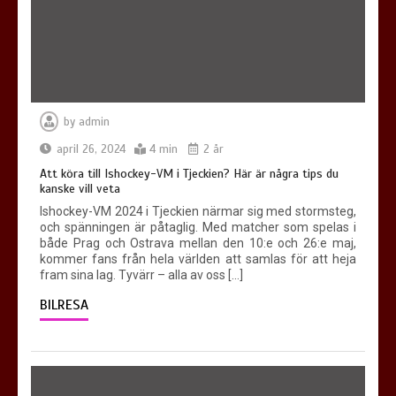
5 min
by
admin
april 26, 2024
4 min
2 år
Att köra till Ishockey-VM i Tjeckien? Här är några tips du
kanske vill veta
Ishockey-VM 2024 i Tjeckien närmar sig med stormsteg,
och spänningen är påtaglig. Med matcher som spelas i
både Prag och Ostrava mellan den 10:e och 26:e maj,
kommer fans från hela världen att samlas för att heja
fram sina lag. Tyvärr – alla av oss […]
BILRESA