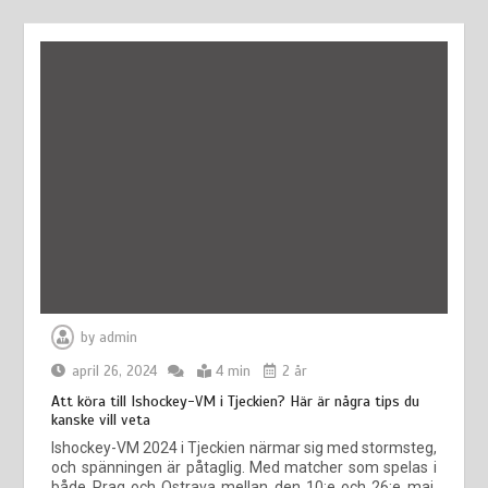
Att köra till Ishockey-VM i Tjeckien? Här är några tips du
kanske vill veta
april 26, 2024
by
admin
april 26, 2024
4 min
2 år
Att köra till Ishockey-VM i Tjeckien? Här är några tips du
kanske vill veta
Ishockey-VM 2024 i Tjeckien närmar sig med stormsteg,
och spänningen är påtaglig. Med matcher som spelas i
både Prag och Ostrava mellan den 10:e och 26:e maj,