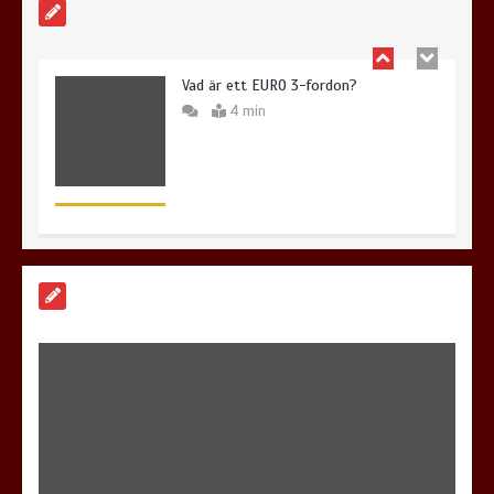
5 tips för att campa med din bil
5 min
Betting på racing för nybörjare
5 min
Bästa stadsjeeparna 2021 – Topp 4