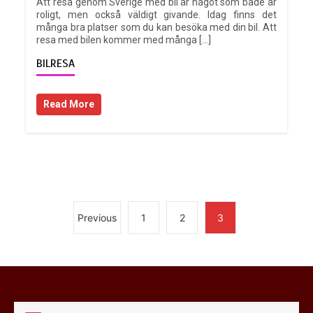
Att resa genom Sverige med bil är något som både är
Betting på racing för nybörjare
roligt, men också väldigt givande. Idag finns det
många bra platser som du kan besöka med din bil. Att
5 min
resa med bilen kommer med många […]
BILRESA
Read More
Bästa stadsjeeparna 2021 – Topp 4
5 min
Previous
1
2
3
Vad är ett EURO 3-fordon?
4 min