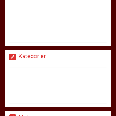
april 2021
mars 2021
februari 2021
januari 2021
Kategorier
BILRESA
BILTEKNIK
TÄVLINGS