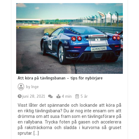
Att köra på tävlingsbanan – tips för nybörjare
by
Inge
juni 28, 2021
4 min
5 år
Visst låter det spännande och lockande att köra på
en riktig tävlingsbana? Du är nog inte ensam om att
drömma om att susa fram som en tävlingsförare på
en rallybana. Trycka foten på gasen och accelerera
på raksträckorna och sladda i kurvorna så gruset
sprutar. […]