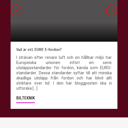
Grundreglerna för F1-racing
Formel 1-racing är en av de mest populära
sportgrenarna i världen. Även om dess ursprung kan
spåras tillbaka till motorsportens tidiga dagar var det
inte förrän på 1950-talet som sporten verkligen blev
ett globalt fenomen. Men när Formel 1 slog igenom
gjorde sporten detta med […]
TÄVLINGS