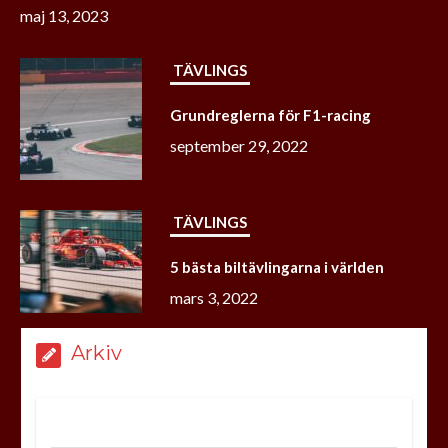
september 29, 2022
TÄVLINGS
5 bästa biltävlingarna i världen
mars 3, 2022
BILTEKNIK
Välj rätt GPS till bilen
februari 12, 2022
Arkiv
BILRESA
april 2024
Att köra till Ishockey-VM i Tjeckien? Här är några tips du