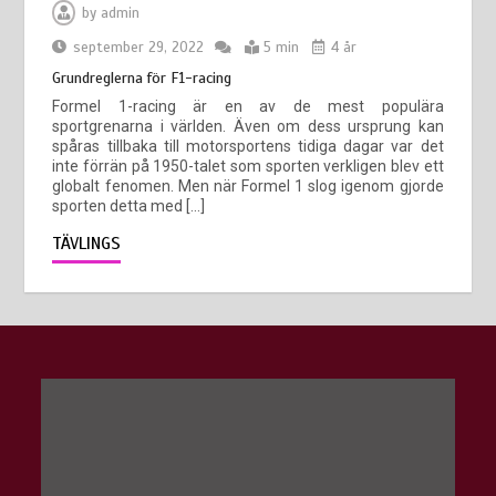
by
admin
september 29, 2022
5 min
4 år
Grundreglerna för F1-racing
Formel 1-racing är en av de mest populära
sportgrenarna i världen. Även om dess ursprung kan
spåras tillbaka till motorsportens tidiga dagar var det
inte förrän på 1950-talet som sporten verkligen blev ett
globalt fenomen. Men när Formel 1 slog igenom gjorde
sporten detta med […]
TÄVLINGS