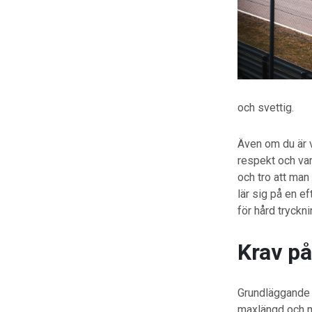
och svettig.
Även om du är v
respekt och vara
och tro att man 
lär sig på en e
för hård tryckn
Krav på
Grundläggande k
maxlängd och m