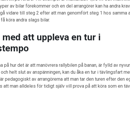
a typer av bilar förekommer och en del arrangörer kan ha andra kra
å vidare till steg 2 efter att man genomfört steg 1 hos samma ar
få köra andra slags bilar.
 med att uppleva en tur i
gstempo
a på hur det är att manövrera rallybilen på banan, är fylld av nyvu
 och helt slut av anspänningen, kan du åka en tur i tävlingsfart m
t är pedagogiskt av arrangörerna att man tar den turen efter den e
 att man alldeles för tidigt själv vill prova på att köra som en täv