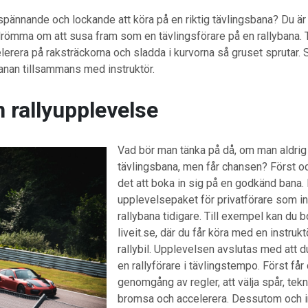
 spännande och lockande att köra på en riktig tävlingsbana? Du är
römma om att susa fram som en tävlingsförare på en rallybana. 
erera på raksträckorna och sladda i kurvorna så gruset sprutar. Se 
anan tillsammans med instruktör.
 rallyupplevelse
Vad bör man tänka på då, om man aldrig 
tävlingsbana, men får chansen? Först oc
det att boka in sig på en godkänd bana. 
upplevelsepaket för privatförare som in
rallybana tidigare. Till exempel kan du b
liveit.se, där du får köra med en instruktö
rallybil. Upplevelsen avslutas med att 
en rallyförare i tävlingstempo. Först får
genomgång av regler, att välja spår, tekni
bromsa och accelerera. Dessutom och i