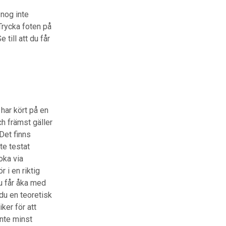
 nog inte
Trycka foten på
till att du får
har kört på en
h främst gäller
Det finns
te testat
oka via
r i en riktig
du får åka med
 du en teoretisk
ker för att
nte minst