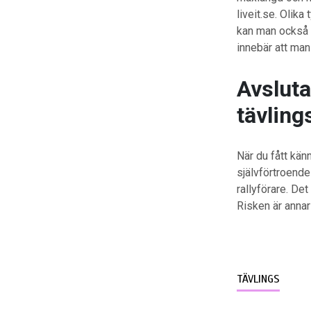
liveit.se. Olik
kan man också g
innebär att man 
Avsluta
tävlin
När du fått känn
självförtroende
rallyförare. De
Risken är annars
TÄVLINGS