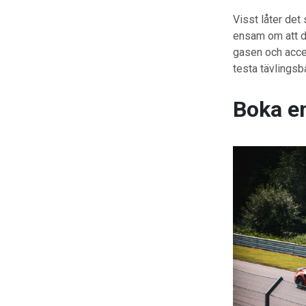
Visst låter det
ensam om att d
gasen och accel
testa tävlingsb
Boka en