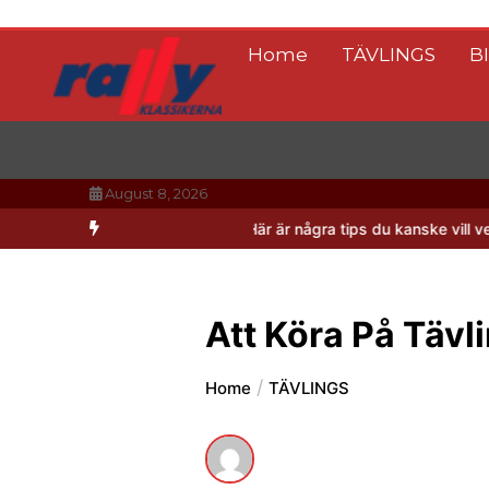
Skip
to
Home
TÄVLINGS
B
content
August 8, 2026
hockey-VM i Tjeckien? Här är några tips du kanske vill veta
Vad är e
Att Köra På Tävl
Home
TÄVLINGS