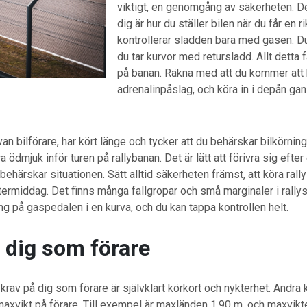
viktigt, en genomgång av säkerheten. Det
dig är hur du ställer bilen när du får en r
kontrollerar sladden bara med gasen. Du
du tar kurvor med retursladd. Allt detta f
på banan. Räkna med att du kommer att
adrenalinpåslag, och köra in i depån ga
an bilförare, har kört länge och tycker att du behärskar bilkörning
 ödmjuk inför turen på rallybanan. Det är lätt att förivra sig efter 
behärskar situationen. Sätt alltid säkerheten främst, att köra rall
ftermiddag. Det finns många fallgropar och små marginaler i rallys
ing på gaspedalen i en kurva, och du kan tappa kontrollen helt.
 dig som förare
rav på dig som förare är självklart körkort och nykterhet. Andra 
axvikt på förare. Till exempel är maxländen 1,90 m. och maxvikt