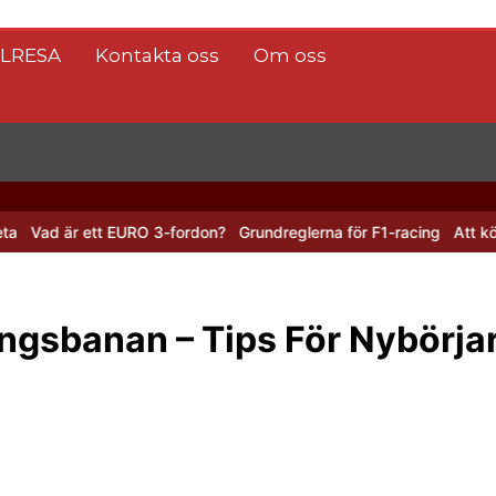
ILRESA
Kontakta oss
Om oss
tt EURO 3-fordon?
Grundreglerna för F1-racing
Att köra till Ishock
ingsbanan – Tips För Nybörja