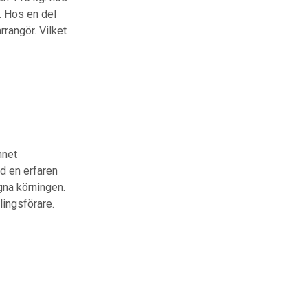
v. Hos en del
rangör. Vilket
nnet
ed en erfaren
gna körningen.
lingsförare.