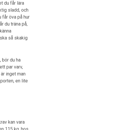
 du får lära
iktig sladd, och
 får öva på hur
år du träna på,
 känna
nska så skakig
, bör du ha
ett par varv,
y är inget man
porten, en lite
krav kan vara
en 115 kg. hos