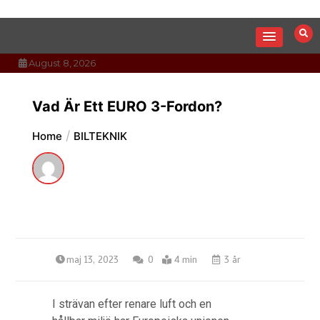
Skip
to
content
August 8, 2026
Vad Är Ett EURO 3-Fordon?
Home
BILTEKNIK
maj 13, 2023
0
4 min
3 år
I strävan efter renare luft och en